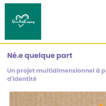
Né.e quelque part
Un projet multidimensionnel à p
d'identité