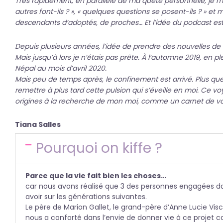
Très rapidement, en parallèle de ma quête personnelle, je me s
autres font-ils ? », « quelques questions se posent-ils ? » et
descendants d’adoptés, de proches… Et l’idée du podcast est
Depuis plusieurs années, l’idée de prendre des nouvelles de 
Mais jusqu’à lors je n’étais pas prête. À l’automne 2019, en ple
Népal au mois d’avril 2020.
Mais peu de temps après, le confinement est arrivé. Plus ques
remettre à plus tard cette pulsion qui s’éveille en moi. Ce 
origines à la recherche de mon moi, comme un carnet de voy
Tiana Salles
Pourquoi on kiffe ?
Parce que la vie fait bien les choses…
car nous avons réalisé que 3 des personnes engagées dan
avoir sur les générations suivantes.
Le père de Marion Gallet, le grand-père d’Anne Lucie Visc
nous a conforté dans l’envie de donner vie à ce projet ca