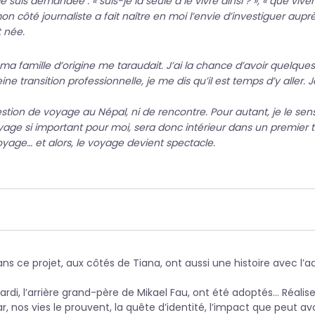
uis demandée : « suis-je la seule à le vivre ainsi ? », « que viven
 mon côté journaliste a fait naître en moi l’envie d’investiguer a
 née.
ma famille d’origine me taraudait. J’ai la chance d’avoir quelque
ine transition professionnelle, je me dis qu’il est temps d’y aller.
tion de voyage au Népal, ni de rencontre. Pour autant, je le sens,
voyage si important pour moi, sera donc intérieur dans un premie
age… et alors, le voyage devient spectacle.
s ce projet, aux côtés de Tiana, ont aussi une histoire avec l’
ardi, l’arrière grand-père de Mikael Fau, ont été adoptés… Réali
r, nos vies le prouvent, la quête d’identité, l’impact que peut 