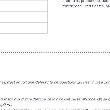
chatouille, préoccupe, déran
fantasmée… mais cette inter
es, c’est en fait une déferlante de questions qui s’est invitée dan
ux sociaux à la recherche de la moindre ressemblance. On se qu
option…