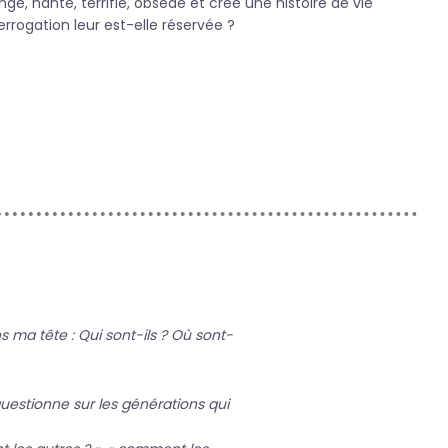
ge, hante, terrifie, obsède et crée une histoire de vie
rogation leur est-elle réservée ?
s ma tête : Qui sont-ils ? Où sont-
estionne sur les générations qui